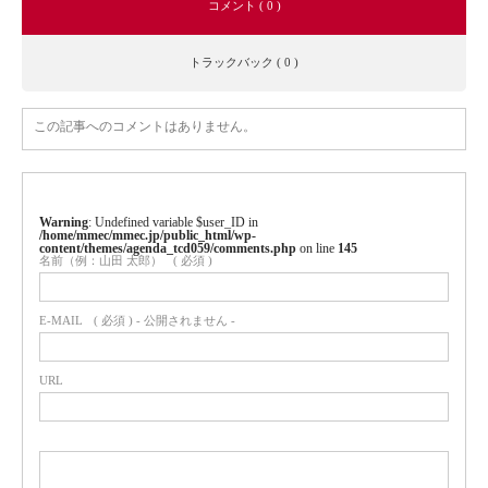
コメント ( 0 )
トラックバック ( 0 )
この記事へのコメントはありません。
Warning
: Undefined variable $user_ID in
/home/mmec/mmec.jp/public_html/wp-
content/themes/agenda_tcd059/comments.php
on line
145
名前（例：山田 太郎）
( 必須 )
E-MAIL
( 必須 ) - 公開されません -
URL