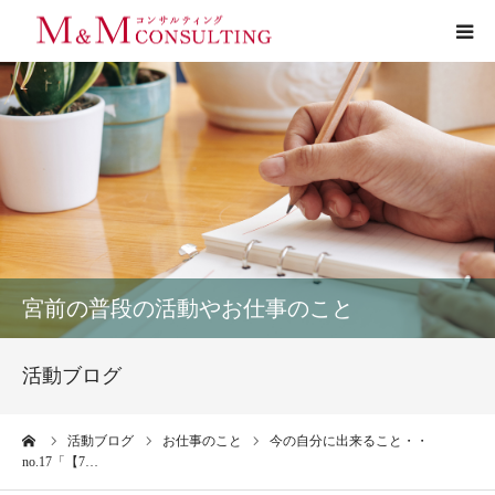
プロフィール
サービス
お客様の声
実績
宮前の普段の活動やお仕事のこと
活動ブログ
活動ブログ
お問い合わせ
ーム
活動ブログ
お仕事のこと
今の自分に出来ること・・
no.17「【7…