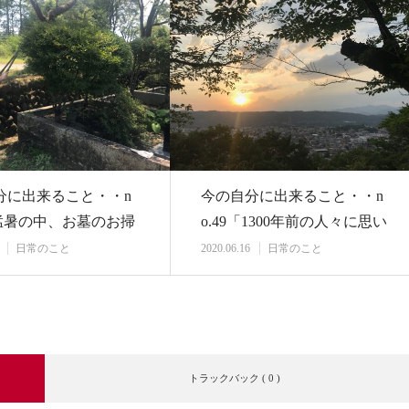
分に出来ること・・n
今の自分に出来ること・・n
「猛暑の中、お墓のお掃
o.49「1300年前の人々に思い
を馳せる…
日常のこと
2020.06.16
日常のこと
トラックバック ( 0 )