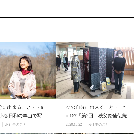
分に出来ること・・n
今の自分に出来ること・・n
7「小春日和の羊山で写
o.167「第2回 秩父銘仙伝統
」
工芸士作品…
お仕事のこと
2020.10.22
お仕事のこと