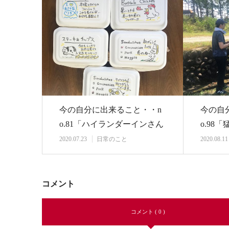
今の自分に出来ること・・n
今の自
o.81「ハイランダーインさん
o.98
からのテイク…
除」
2020.07.23
日常のこと
2020.08.11
コメント
コメント ( 0 )