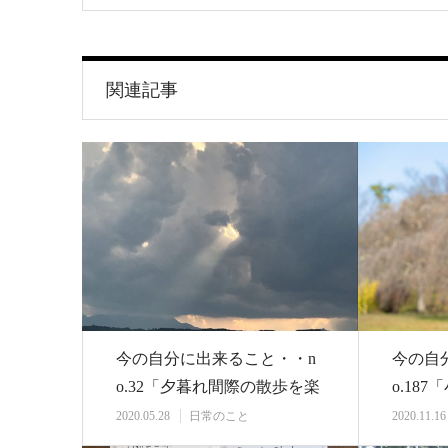
関連記事
今の自分に出来ること・・n
今の自
o.32「夕暮れ間際の散歩を楽
o.18
しむ」
真撮影
2020.05.28
日常のこと
2020.11.16