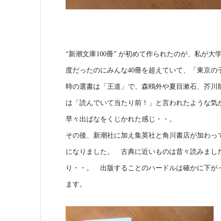
“新潮文庫100冊” が初めて作られたのが、私が
度だったのにみんな40冊を超えていて、「東京
時の選書は「王道」で、森鴎外や夏目漱石、芥川
は「読んでいて当たり前！」と言われたような気
早々出ばなをくじかれた感じ・・。
その後、新潮社に加え集英社と角川書店が加わっ
になりました。 古典に近いものは昔々読みまし
り・・。 出版することのハードルは確かに下が
ます。