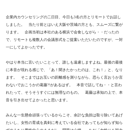
企業内カウンセリングの二日目、今日も3名の方とリモートでお話し
しました。 当たり前とはいえ大阪や茨城の方とも、スムーズに繋が
ります。 企画当初は本社のある横浜で会食しながら・・だったの
で、リモートも複数人の会議形式をご提案いただいたのですが、一対
一にしてよかったです。
やはり本当に言いたいことって、誰しも遠慮しますよね。最後の最後
に本音が現れる感じで、「あ！聞きたかったのは、これ！」と、なり
ます。 そこまではお互いの距離感を測りながら、恐らく言おうか言
わないでおこうかの葛藤?!があるはず。 本音で話してね・・と言わ
れたって、そうそうすぐには無理なのもの。 葛藤は承知の上で、本
音を引き出せてよかったと思います。
みんな一生懸命頑張っているからこそ、余計な負担は取り除いてあげ
たいし、女性の育成を真剣に考えている会社であってもが知らず知ら