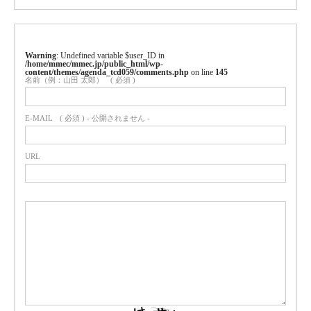
Warning
: Undefined variable $user_ID in
/home/mmec/mmec.jp/public_html/wp-
content/themes/agenda_tcd059/comments.php
on line
145
名前（例：山田 太郎）
( 必須 )
E-MAIL
( 必須 ) - 公開されません -
URL