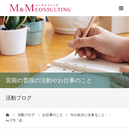
プロフィール
サービス
お客様の声
実績
宮前の普段の活動やお仕事のこと
活動ブログ
活動ブログ
お問い合わせ
ーム
活動ブログ
お仕事のこと
今の自分に出来ること・・
no.179「企…