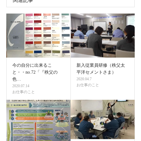
関連記事
今の自分に出来るこ
新入従業員研修（秩父太
と・・no.72「『秩父の
平洋セメントさま）
色…
2020.04.7
お仕事のこと
2020.07.14
お仕事のこと